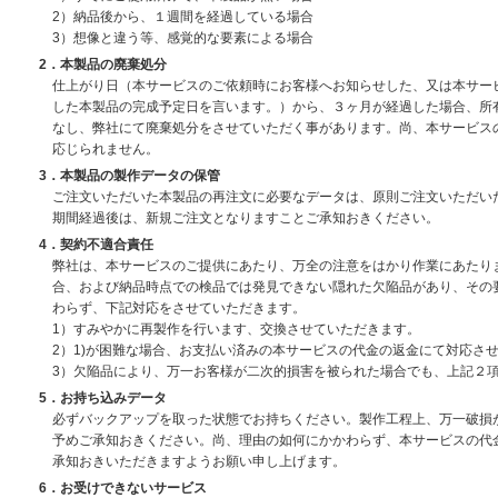
2）納品後から、１週間を経過している場合
3）想像と違う等、感覚的な要素による場合
2．本製品の廃棄処分
仕上がり日（本サービスのご依頼時にお客様へお知らせした、又は本サー
した本製品の完成予定日を言います。）から、３ヶ月が経過した場合、所
なし、弊社にて廃棄処分をさせていただく事があります。尚、本サービス
応じられません。
3．本製品の製作データの保管
ご注文いただいた本製品の再注文に必要なデータは、原則ご注文いただい
期間経過後は、新規ご注文となりますことご承知おきください。
4．契約不適合責任
弊社は、本サービスのご提供にあたり、万全の注意をはかり作業にあたり
合、および納品時点での検品では発見できない隠れた欠陥品があり、その要
わらず、下記対応をさせていただきます。
1）すみやかに再製作を行います、交換させていただきます。
2）1)が困難な場合、お支払い済みの本サービスの代金の返金にて対応さ
3）欠陥品により、万一お客様が二次的損害を被られた場合でも、上記２
5．お持ち込みデータ
必ずバックアップを取った状態でお持ちください。製作工程上、万一破損
予めご承知おきください。尚、理由の如何にかかわらず、本サービスの代
承知おきいただきますようお願い申し上げます。
6．お受けできないサービス