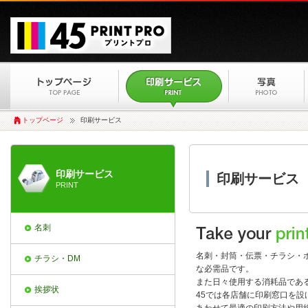
トップページ
印刷サービス
印刷サービス
印刷サービス
PRINT
名刺
名刺・封筒・伝票・チラシ・
チラシ・DM
な必需品です。
また日々使用する消耗品であ
挨拶状
45では各店舗に印刷窓口を