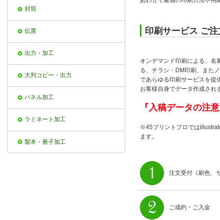
あわせて最適の印刷方法や用
封筒
印刷サービス ご注
伝票
出力・加工
オンデマンド印刷による、名
る、チラシ・DM印刷、また
大判コピー・出力
であらゆる印刷サービスを提
お客様自身でデータ作成され
パネル加工
『入稿データの注意
ラミネート加工
※45プリントプロではillust
ます。
製本・冊子加工
注文受付（刷色、
ご成約・ご入金