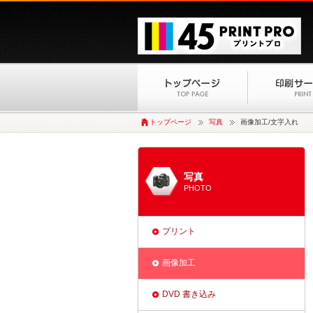
トップページ
写真
画像加工/文字入れ
写真
PHOTO
プリント
画像加工
DVD 書き込み