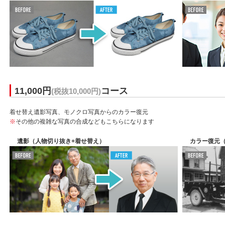
11,000円
コース
(税抜10,000円)
着せ替え遺影写真、モノクロ写真からのカラー復元
※
その他の複雑な写真の合成などもこちらになります
遺影（人物切り抜き+着せ替え）
カラー復元